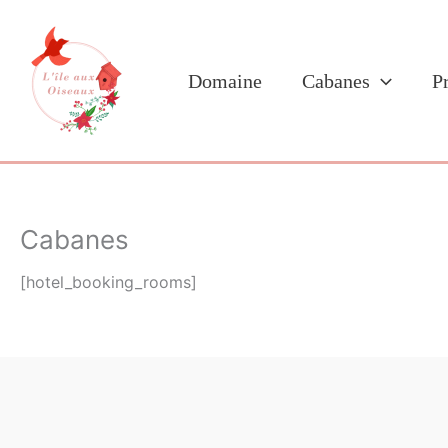
Aller
au
contenu
Domaine
Cabanes
P
Cabanes
[hotel_booking_rooms]